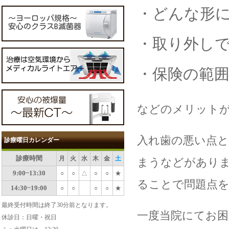
・どんな形
・取り外し
・保険の範
などのメリット
入れ歯の悪い点
診療曜日カレンダー
診療時間
月
火
水
木
金
土
まうなどがあり
9:00~13:30
○
○
△
○
○
★
ることで問題点
14:30~19:00
○
○
○
○
★
最終受付時間は終了30分前となります。
一度当院にてお
休診日：日曜・祝日