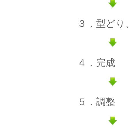
３．型どり
４．完成
５．調整