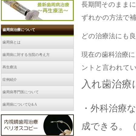
長期間そのまま
ずれかの方法で
歯周病治療について
どの治療法にも良
歯周病とは
現在の歯科治療に
歯周病に対する当院の考え方
ントと言われて
再生療法
症例紹介
入れ歯治療
歯周病専門医について
歯周病についてQ＆A
・外科治療
成できる。