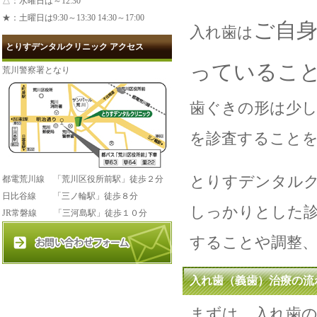
△：水曜日は～12:30
★：土曜日は9:30～13:30 14:30～17:00
ご自
入れ歯は
とりすデンタルクリニック アクセス
っているこ
荒川警察署となり
歯ぐきの形は少
を診査すること
とりすデンタル
都電荒川線 「荒川区役所前駅」徒歩２分
日比谷線 「三ノ輪駅」徒歩８分
しっかりとした
JR常磐線 「三河島駅」徒歩１０分
することや調整
入れ歯（義歯）治療の流
まずは、入れ歯