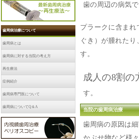
歯の周辺の病気で
プラークに含まれ
歯周病治療について
ぐき）が腫れたり
歯周病とは
す。
歯周病に対する当院の考え方
再生療法
成人の8割の
症例紹介
す。
歯周病専門医について
歯周病についてQ＆A
当院の歯周病治療
歯周病の原因は細
かぶせ物など様々