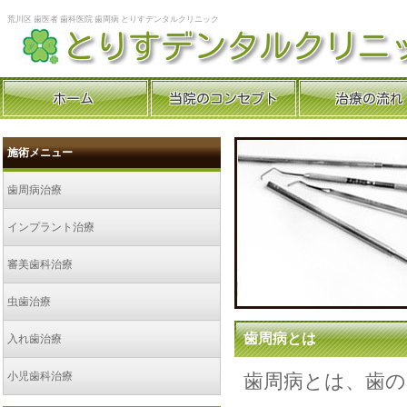
荒川区 歯医者 歯科医院 歯周病 とりすデンタルクリニック
施術メニュー
歯周病治療
インプラント治療
審美歯科治療
虫歯治療
歯周病とは
入れ歯治療
小児歯科治療
歯周病とは、歯の