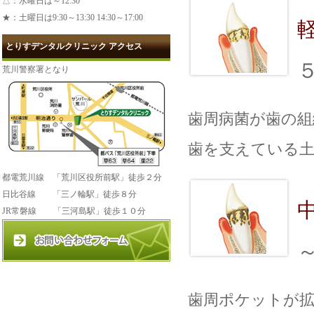
△：水曜日は～12:30
★：土曜日は9:30～13:30 14:30～17:00
とりすデンタルクリニック アクセス
荒川警察署となり
歯周病菌が歯の組
歯を支えている土
都電荒川線 「荒川区役所前駅」徒歩２分
日比谷線 「三ノ輪駅」徒歩８分
JR常磐線 「三河島駅」徒歩１０分
歯周ポケットが