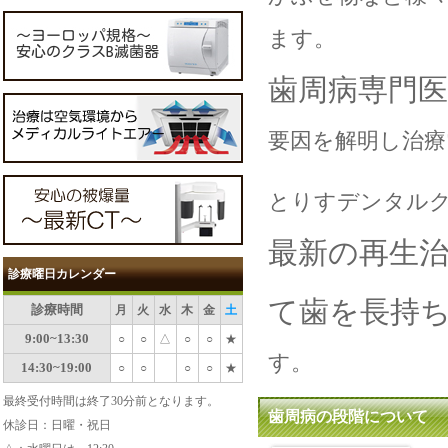
ます。
歯周病専門
要因を解明し治療
とりすデンタル
最新の再生
診療曜日カレンダー
て歯を長持
診療時間
月
火
水
木
金
土
9:00~13:30
○
○
△
○
○
★
す。
14:30~19:00
○
○
○
○
★
最終受付時間は終了30分前となります。
歯周病の段階について
休診日：日曜・祝日